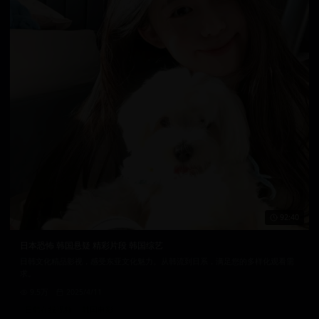
92:40
日本恐怖 韩国悬疑 精彩片段 韩国综艺
日韩文化精品影视，感受东亚文化魅力。从韩流到日系，满足您的多样化观看需
求。
9.5万
2025/4/11
日韩在线视频
韩国电影