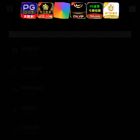
视频分类
韩国电影
15
个视频
日本电视剧
12
个视频
韩国电视剧
10
个视频
日韩综艺
8
个视频
日韩动漫
5
个视频