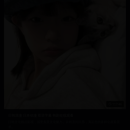
117:46
日韩浪漫 日本动漫 双语字幕 韩剧在线观看
日韩文化精品影视，感受东亚文化魅力。从韩流到日系，满足您的多样化观看需
求。