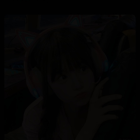
日韩在线视频
韩国电影