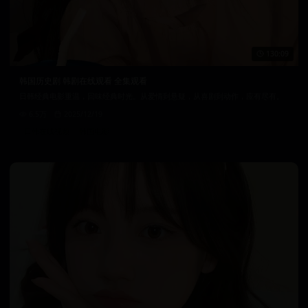
130:09
韩国历史剧 韩剧在线观看 全集观看
日韩经典电影重温，回味经典时光。从爱情到悬疑，从喜剧到动作，应有尽有。
6.5万
2025/12/19
日韩在线视频
韩国电影