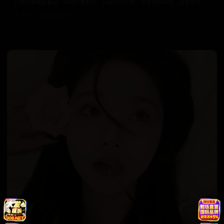
日韩经典电影重温，回味经典时光。从爱情到悬疑，从喜剧到动作，应有尽有。
5.7万
2025/6/15
日韩在线视频
韩国电影