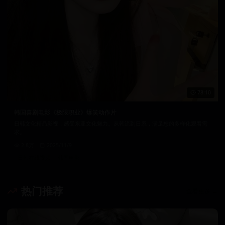
78:10
韩国喜剧电影《极限职业》爆笑动作片
日韩文化精品影视，感受东亚文化魅力。从韩流到日系，满足您的多样化观看需
求。
2.8万
2025/11/9
日韩在线视频
韩国电影
热门推荐
查看更多 →