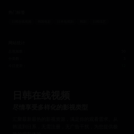
热门标签
日韩在线视频
韩国电影
日本电视剧
韩剧
日韩综艺
网站统计
总视频数：
50
分类数：
5
今日更新：
12
日韩在线视频
尽情享受多样化的影视类型
汇聚最新最热的影视资源，满足你的观看需求。从
韩流到日系，无需注册，无广告干扰，为您提供极