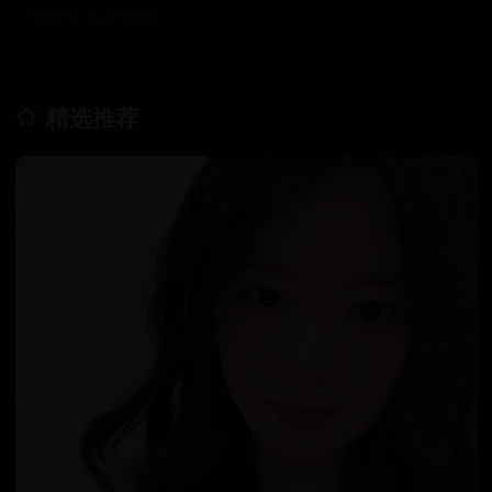
8.6万
2025/1/11
日韩在线视频
韩国电影
精选推荐