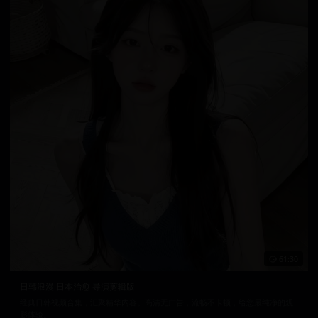
61:30
日韩浪漫 日本治愈 导演剪辑版
经典日韩视频合集，汇聚精华内容。高清无广告，流畅不卡顿，给您最纯净的观
影体验。