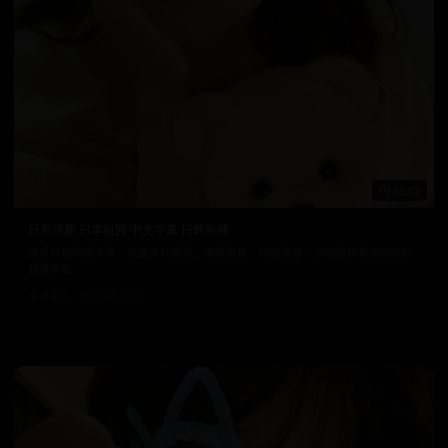
55:02
日系清新 日本校园 中文字幕 日韩热播
优质日韩视频资源，涵盖多种类型。清晰画质，稳定播放，为您提供最佳的在线
观看体验。
2.4万
2025/1/27
日韩在线视频
韩国电影