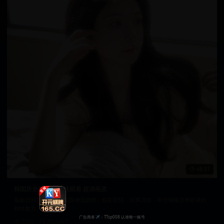
48:51
韩国历史剧 韩剧在线观看 超清画质
最新日韩热播剧集，紧跟潮流趋势。精彩剧情，优秀演技，带您领略日韩影视的
独特魅力。
2.0万
2025/4/7