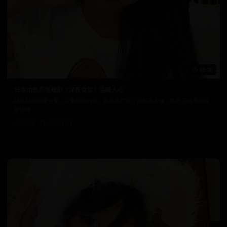
48:30
日本治愈系电视剧《深夜食堂》温暖人心
经典日韩视频合集，汇聚精华内容。高清无广告，流畅不卡顿，给您最纯净的观
影体验。
2.7万
2025/8/25
日韩在线视频
韩国电影